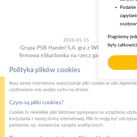
Podanie 
zapytani
osobowy
Pragniemy jed
2026-01-15
były całkowic
Grupa PSB Handel S.A. gra z WOŚP. Powstała
firmowa eSkarbonka na rzecz gastroenterologii
dziecięcej
Polityka plików cookies
Nasz serwis internetowy wykorzystuje pliki cookies w celu zapewni
użytkowania oraz analizy ruchu na stronie.
Czym są pliki cookies?
Cookies to niewielkie pliki tekstowe zapisywane na urządzeniu użyt
korzystania z naszej strony internetowej. Pliki te mogą być odczyt
partnerów, np. dostawców narzędzi analitycznych.
Gwarancja jakości
Z
naszych produktów