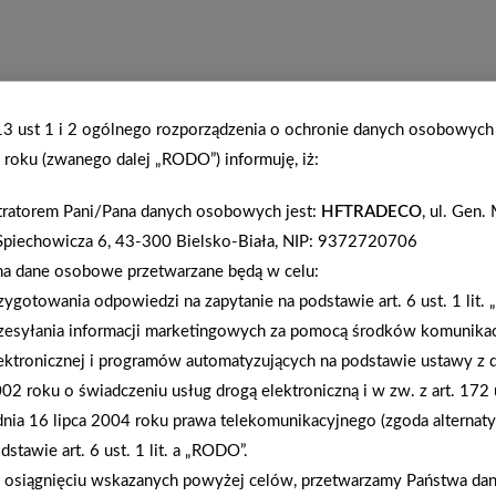
.13 ust 1 i 2 ogólnego rozporządzenia o ochronie danych osobowych
roku (zwanego dalej „RODO”) informuję, iż:
tratorem Pani/Pana danych osobowych jest:
HFTRADECO
, ul. Gen
Spiechowicza 6, 43-300 Bielsko-Biała, NIP: 9372720706
na dane osobowe przetwarzane będą w celu:
zygotowania odpowiedzi na zapytanie na podstawie art. 6 ust. 1 lit.
zesyłania informacji marketingowych za pomocą środków komunikac
ektronicznej i programów automatyzujących na podstawie ustawy z d
02 roku o świadczeniu usług drogą elektroniczną i w zw. z art. 172 
dnia 16 lipca 2004 roku prawa telekomunikacyjnego (zgoda alternat
dstawie art. 6 ust. 1 lit. a „RODO”.
osiągnięciu wskazanych powyżej celów, przetwarzamy Państwa d