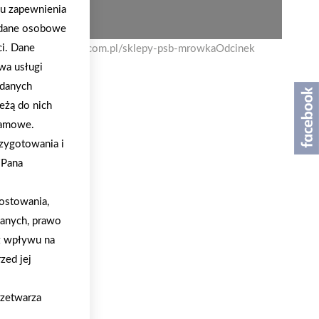
lu zapewnienia
a dane osobowe
ci. Dane
klep https://mrowka.com.pl/sklepy-psb-mrowkaOdcinek
wa usługi
ducerImpact=ravi
 danych
eżą do nich
klamowe.
zygotowania i
/Pana
ostowania,
danych, prawo
z wpływu na
zed jej
rzetwarza