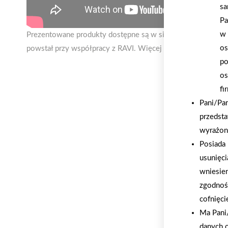
sa
Pa
w 
Prezentowane produkty dostępne są w sieci składów Grupy
os
powstał przy współpracy z RAVI. Więcej informacji o produ
po
os
fi
Pani/Pa
przedsta
wyrażon
Posiada 
usunięci
wniesie
zgodnoś
cofnięci
Ma Pani/
danych 