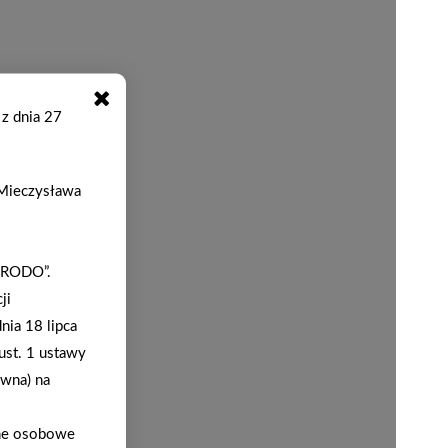
 z dnia 27
. Mieczysława
 „RODO”.
ji
nia 18 lipca
ust. 1 ustawy
ywna) na
ane osobowe