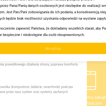
przez Pana/Panią danych osobowych jest niezbędne do realizacji wn
em. Jest Pan/Pani zobowiązania do ich podania, a konsekwencją nie
ch będzie brak możliwości uzyskania odpowiedzi na wysłane zapyta
nocześnie zapewnić Państwa, że dokładamy wszelkich starań, aby P
2026-01-12
ie bezpieczne i niedostępne dla osób nieuprawnionych.
Zacisze S.A. dołącza do Grupy PSB. Sieć kończy
rok strategicznym otwarciem po rebrandingu
Akceptuję
enia prawidłowego działania strony, poprawy komfortu
kownika (komputerze, tablecie, smartfonie) podczas
ywane przez nasz system oraz systemy zaufanych
akupy w systemie
Oferujemy zakup
ratalnym
telefoniczne