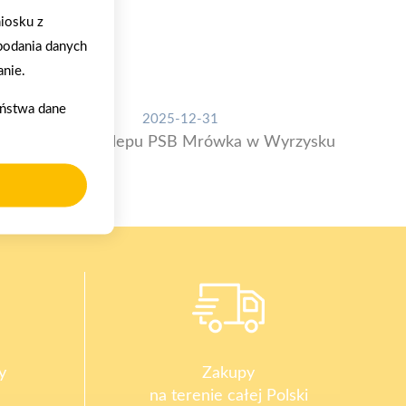
iosku z
podania danych
nie.
aństwa dane
2025-12-31
Otwarcie sklepu PSB Mrówka w Wyrzysku
y
Zakupy
na terenie całej Polski