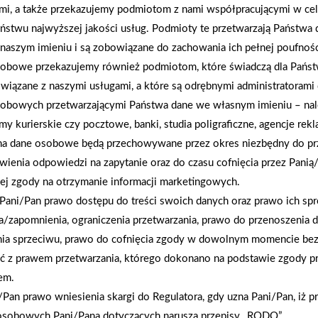
mi, a także przekazujemy podmiotom z nami współpracującymi w ce
ństwu najwyższej jakości usług. Podmioty te przetwarzają Państw
naszym imieniu i są zobowiązane do zachowania ich pełnej poufnoś
 PSB, placówkach PSB Profi i sklepach PSB Mrówka.Znajdź swój s
obowe przekazujemy również podmiotom, które świadczą dla Państ
cencie i produktach na stronie https://mrowka.com.pl/produkty?Pro
wiązane z naszymi usługami, a które są odrębnymi administratorami
obowych przetwarzającymi Państwa dane we własnym imieniu – nal
AKTUALNOŚCI
rmy kurierskie czy pocztowe, banki, studia poligraficzne, agencje re
na dane osobowe będą przechowywane przez okres niezbędny do pr
wienia odpowiedzi na zapytanie oraz do czasu cofnięcia przez Panią
ej zgody na otrzymanie informacji marketingowych.
Pani/Pan prawo dostępu do treści swoich danych oraz prawo ich spr
a/zapomnienia, ograniczenia przetwarzania, prawo do przenoszenia 
nia sprzeciwu, prawo do cofnięcia zgody w dowolnym momencie be
ć z prawem przetwarzania, którego dokonano na podstawie zgody pr
em.
Pan prawo wniesienia skargi do Regulatora, gdy uzna Pani/Pan, iż p
osobowych Pani/Pana dotyczących narusza przepisy „RODO”.