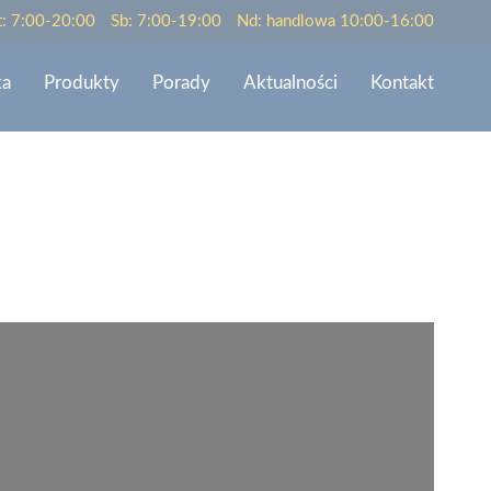
t: 7:00-20:00
Sb: 7:00-19:00
Nd: handlowa 10:00-16:00
ka
Produkty
Porady
Aktualności
Kontakt