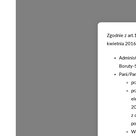
Zgodnie z art
kwietnia 2016 
Adminis
Boruty-
Pani/Pa
pr
pr
el
20
z 
po
W 