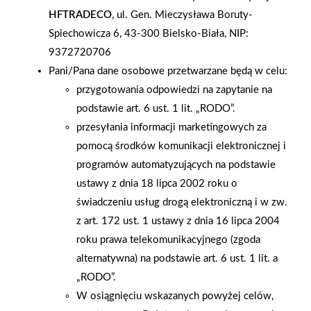
Okapy kominowe są bardzo wydajne i stosunkowo niedrogie
HFTRADECO
, ul. Gen. Mieczysława Boruty-
Kuchenny okap na miarę potrzebOkap kominowy, podobnie
Spiechowicza 6, 43-300 Bielsko-Biała, NIP:
jak inne rodzaje okapów może pełnić funkcję wyciągu (praca
9372720706
w trybie otwartym) lub tylko pochłaniacza (praca w trybie
Pani/Pana dane osobowe przetwarzane będą w celu:
zamkniętym, czyli bez dostępu do kanału wentylacyjnego). Jeśli
przygotowania odpowiedzi na zapytanie na
możemy go podłączyć do przewodu kominowego i pracuje
podstawie art. 6 ust. 1 lit. „RODO”.
jako wyciąg, jest znacznie wydajniejszy. Wydajność powinna
przesyłania informacji marketingowych za
być dobrana do kubatury kuchni. Parametr wydajności należy
pomocą środków komunikacji elektronicznej i
do najważniejszych, jest podawany w metrach sześciennych na
programów automatyzujących na podstawie
godzinę (m³/h). Prawidłowo dobrany okap powinien mieć
ustawy z dnia 18 lipca 2002 roku o
wydajność gwarantującą przefiltrowanie lub wymianę całego
świadczeniu usług drogą elektroniczną i w zw.
powietrza w pomieszczeniu co najmniej sześć razy w ciągu
z art. 172 ust. 1 ustawy z dnia 16 lipca 2004
godziny. Okap o większej wydajności sprawdzi się
roku prawa telekomunikacyjnego (zgoda
w przypadku, gdy odległość kratki systemu wentylacyjnego od
alternatywna) na podstawie art. 6 ust. 1 lit. a
kuchenki jest znaczna. Wybierając okap kominowy, zwróćmy
„RODO”.
też uwagę na to jaki hałas generuje. Najczęściej im wyższa jest
W osiągnięciu wskazanych powyżej celów,
wydajność okapu, tym głośniej pracuje. Standardowo