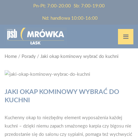
Pn-Pt: 7:00-20:00
Sb: 7:00-19:00
Nd: handlowa 10:00-16:00
Home
/
Porady
/
Jaki okap kominowy wybrać do kuchni
JAKI OKAP KOMINOWY WYBRAĆ DO
KUCHNI
Kuchenny okap to niezbędny element wyposażenia każdej
kuchni – dzięki niemu zapach smażonego karpia czy bigosu nie
przedostanie się do salonu czy sypialni, pomaga też wychwycić