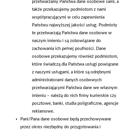
przetwarzamy Państwa dane osobowe sami, a
to zazwyczaj 55-70 dB – im wartość liczbowa jest wyższa, tym
także przekazujemy podmiotom z nami
większy hałas. Okapy przyścienne mogą być wyposażone
współpracującymi w celu zapewnienia
w różnego rodzaju filtry, które mają również duży wpływ na ich
Państwu najwyższej jakości usług. Podmioty
funkcjonalność. Wyciągi są wyposażone w filtry
te przetwarzają Państwa dane osobowe w
przeciwtłuszczowe – najczęściej aluminiowe. Tego rodzaju filtr
naszym imieniu i są zobowiązane do
ma postać siateczki, którą bez problemu możemy wyjąć i raz
zachowania ich pełnej poufności. Dane
w miesiącu umyć, usuwając w ten sposób osadzone na nim
osobowe przekazujemy również podmiotom,
cząsteczki tłuszczu, kurz i inne zanieczyszczenia, które tego
które świadczą dla Państwa usługi powiązane
rodzaju filtr skutecznie wyłapuje. W droższych modelach
z naszymi usługami, a które są odrębnymi
instalowane są filtry stalowe, które są bardziej odporne na
administratorami danych osobowych
uszkodzenia, ale ich skuteczność w wyłapywaniu
przetwarzającymi Państwa dane we własnym
zanieczyszczeń jest podobna jak w przypadku filtrów
imieniu – należą do nich firmy kurierskie czy
aluminiowych. Jeśli okap kominowy pracuje w trybie
pocztowe, banki, studia poligraficzne, agencje
pochłaniacza konieczny jest filtr węglowy – można go umieścić
reklamowe.
nad filtrem aluminiowym. Utrzymaniu okapu w czystości
Pani/Pana dane osobowe będą przechowywane
sprzyja rozwiązanie, w którym jego korpus został pokryty farbą
przez okres niezbędny do przygotowania i