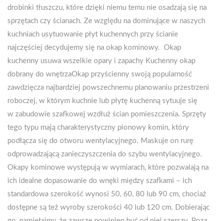
drobinki tłuszczu, które dzięki niemu temu nie osadzają się na
sprzętach czy ścianach. Ze względu na dominujące w naszych
kuchniach usytuowanie płyt kuchennych przy ścianie
najczęściej decydujemy się na okap kominowy. Okap
kuchenny usuwa wszelkie opary i zapachy Kuchenny okap
dobrany do wnętrzaOkap przyścienny swoją popularność
zawdzięcza najbardziej powszechnemu planowaniu przestrzeni
roboczej, w którym kuchnie lub płytę kuchenną sytuuje się
w zabudowie szafkowej wzdłuż ścian pomieszczenia. Sprzęty
tego typu mają charakterystyczny pionowy komin, który
podłącza się do otworu wentylacyjnego. Maskuje on rurę
odprowadzającą zanieczyszczenia do szybu wentylacyjnego.
Okapy kominowe występują w wymiarach, które pozwalają na
ich idealne dopasowanie do wnęki między szafkami – ich
standardowa szerokość wynosi 50, 60, 80 lub 90 cm, chociaż
dostępne są też wyroby szerokości 40 lub 120 cm. Dobierając
go, pamiętajmy, że zawsze powinien być od niej szerszy. Poza