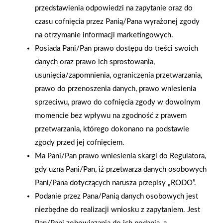
nie absorbującą odcisków palców. Jeśli dużo gotujemy, istotna
przedstawienia odpowiedzi na zapytanie oraz do
może być także liczba prędkości, zazwyczaj są dwie lub trzy,
czasu cofnięcia przez Panią/Pana wyrażonej zgody
może być ich jednak nawet dziewięć. W takim przypadku warto
na otrzymanie informacji marketingowych.
zdecydować się na okap energooszczędny, który pozwala
Posiada Pani/Pan prawo dostępu do treści swoich
zmniejszyć zużycie prądu nawet o 70%. Wygodę pracy przy
danych oraz prawo ich sprostowania,
okapie kominowym zwiększa również jego oświetlenie.
usunięcia/zapomnienia, ograniczenia przetwarzania,
Najczęściej ma on zamontowane energooszczędne lampy LED.
prawo do przenoszenia danych, prawo wniesienia
Zdjęcia: Kuchinox, Laveo
sprzeciwu, prawo do cofnięcia zgody w dowolnym
momencie bez wpływu na zgodność z prawem
AKTUALNOŚCI
przetwarzania, którego dokonano na podstawie
zgody przed jej cofnięciem.
Ma Pani/Pan prawo wniesienia skargi do Regulatora,
gdy uzna Pani/Pan, iż przetwarza danych osobowych
Pani/Pana dotyczących narusza przepisy „RODO”.
Podanie przez Pana/Panią danych osobowych jest
niezbędne do realizacji wniosku z zapytaniem. Jest