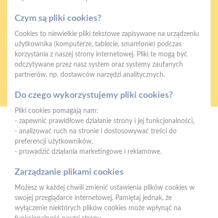
Gwarancja jakości
Zakupy w systemie
naszych produktów
ratalnym
Czym są pliki cookies?
Cookies to niewielkie pliki tekstowe zapisywane na urządzeniu
użytkownika (komputerze, tablecie, smartfonie) podczas
korzystania z naszej strony internetowej. Pliki te mogą być
odczytywane przez nasz system oraz systemy zaufanych
partnerów, np. dostawców narzędzi analitycznych.
Oferujemy zakupy
Zakupy
telefoniczne
na terenie całej Polski
Do czego wykorzystujemy pliki cookies?
Pliki cookies pomagają nam:
- zapewnić prawidłowe działanie strony i jej funkcjonalności,
PSB Mrówka Łask
- analizować ruch na stronie i dostosowywać treści do
ul. Objazdowa 8B, 98-100 Łask
preferencji użytkowników,
- prowadzić działania marketingowe i reklamowe.
Telefon:
694 416 571
E-mail:
zamowienia.lask@psbmrowka.com.pl
Zarządzanie plikami cookies
Możesz w każdej chwili zmienić ustawienia plików cookies w
NIP:
9372720706
swojej przeglądarce internetowej. Pamiętaj jednak, że
REGON:
382960652
wyłączenie niektórych plików cookies może wpłynąć na