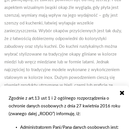
aspektem wizualnym (wąski okap źle wygląda, gdy płyta jest
szersza), wymiary mają wpływ na jego wydajność – gdy jest
szerszy od kuchenki, łatwiej wyłapuje wszelkie
zanieczyszczenia. Wybór okapów przyściennych jest tak duży,
że z łatwością dobierzemy odpowiedni do kolorystyki
zabudowy oraz stylu kuchni. Do kuchni rustykalnych można
wybrać stylizowane na tradycyjne okapy gliniane w kolorze
miedzi lub wręcz miedziane lub w formie latarni. Jednak
najczęściej to tradycyjne modele wykonane z wykończeniem
stalowym w kolorze inox. Dużym powodzeniem cieszą się
również produkty utrzymane w bieli, czerni lub graficie ze
szklanym frontem – często ukośnym pasujące do
Zgodnie z art.13 ust 1 i 2 ogólnego rozporządzenia o
nowoczesnych kuchni. Tafle szkła mogą być dzielone, a także
ochronie danych osobowych z dnia 27 kwietnia 2016 roku
ustawiane pod różnym kątem nachylenia Najbardziej
(zwanego dalej „RODO”) informuję, iż:
futurystyczne mają kubiczną formę prostopadłościanu lub tuby
i doskonale pasują do industrialnej zabudowy, np. loftowej.
Administratorem Pani/Pana danych osobowych jest: