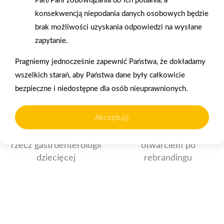
Pan/Pani zobowiązania do ich podania, a
konsekwencją niepodania danych osobowych będzie
brak możliwości uzyskania odpowiedzi na wysłane
zapytanie.
Pragniemy jednocześnie zapewnić Państwa, że dokładamy
wszelkich starań, aby Państwa dane były całkowicie
bezpieczne i niedostępne dla osób nieuprawnionych.
2026-01-15
2026-01-12
Grupa PSB Handel S.A.
Zacisze S.A. dołącza do
Akceptuję
gra z WOŚP. Powstała
Grupy PSB. Sieć kończy
firmowa eSkarbonka na
rok strategicznym
rzecz gastroenterologii
otwarciem po
dziecięcej
rebrandingu