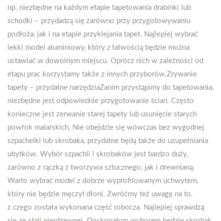
np. niezbędne na każdym etapie tapetowania drabinki lub
schodki – przydadzą się zarówno przy przygotowywaniu
podłoża, jak i na etapie przyklejania tapet. Najlepiej wybrać
lekki model aluminiowy, który z łatwością będzie można
ustawiać w dowolnym miejscu. Oprócz nich w zależności od
etapu prac korzystamy także z innych przyborów.Zrywanie
tapety – przydatne narzędziaZanim przystąpimy do tapetowania,
niezbędne jest odpowiednie przygotowanie ścian. Często
konieczne jest zerwanie starej tapety lub usunięcie starych
powłok malarskich. Nie obejdzie się wówczas bez wygodnej
szpachelki lub skrobaka, przydatne będą także do uzupełniania
ubytków. Wybór szpachli i skrobaków jest bardzo duży,
zarówno z rączką z tworzywa sztucznego, jak i drewnianą.
Warto wybrać model z dobrze wyprofilowanym uchwytem,
który nie będzie męczył dłoni. Zwróćmy też uwagę na to,
z czego została wykonana część robocza. Najlepiej sprawdzą
się ze stali nierdzewnej. Doskonałym wyborem będzie skrobak