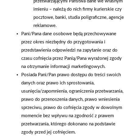
przetwarzającymi Państwa dane we własnym
wałek. Do tapet flizelinowych odpowiednia będzie specjalnie
imieniu – należą do nich firmy kurierskie czy
wyprofilowana szpachla dociskowa z tworzywa sztucznego.
pocztowe, banki, studia poligraficzne, agencje
Miękkie szczotki służą przede wszystkim do dociskania tapet
reklamowe.
papierowych. Ich użycie pozwoli usunąć pęcherze powietrza
Pani/Pana dane osobowe będą przechowywane
i dokładnie rozprowadzić klej pod tapetą. Do dociskania
przez okres niezbędny do przygotowania i
brzegów brytów do podłoża należy zastosować specjalny
przedstawienia odpowiedzi na zapytanie oraz do
wałek do dociskania styków tapet. Jeśli zastosowaliśmy
czasu cofnięcia przez Panią/Pana wyrażonej zgody
wytłaczaną tapetę papierową, dociskajmy ją rolką z miękkiego
na otrzymanie informacji marketingowych.
tworzywa sztucznego lub jedynie czystą ściereczką. W trudno
Posiada Pani/Pan prawo dostępu do treści swoich
dostępnych miejscach, np. na styku ściany z sufitem, do
danych oraz prawo ich sprostowania,
dociskania wykorzystajmy plastikową szpachlę lub szczotkę
usunięcia/zapomnienia, ograniczenia przetwarzania,
tapeciarską. Do zbierania nadmiaru kleju w miejscach styku
prawo do przenoszenia danych, prawo wniesienia
przydatna będzie wilgotna gąbka lub ściereczka. Naddatki
sprzeciwu, prawo do cofnięcia zgody w dowolnym
tapety na suficie i podłodze trzeba będzie obciąć ostrym
momencie bez wpływu na zgodność z prawem
nożykiem introligatorskim – wilgotną tapetę łatwo podrzeć.
przetwarzania, którego dokonano na podstawie
Wygodna w użyciu jest szyna do dokładnego docinania tapet u
zgody przed jej cofnięciem.
dołu ściany. Wzdłuż szyny z łatwością przytniemy tapetę u