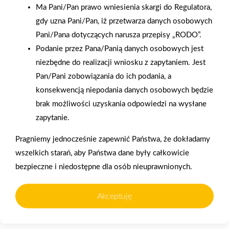
Ma Pani/Pan prawo wniesienia skargi do Regulatora,
dołu ściany. Szyna może też chronić cokół przed zabrudzeniem
gdy uzna Pani/Pan, iż przetwarza danych osobowych
klejem podczas docinania tapety.Zdjęcia: Bosch, Fotolia.com
Pani/Pana dotyczących narusza przepisy „RODO”.
Podanie przez Pana/Panią danych osobowych jest
AKTUALNOŚCI
niezbędne do realizacji wniosku z zapytaniem. Jest
Pan/Pani zobowiązania do ich podania, a
konsekwencją niepodania danych osobowych będzie
brak możliwości uzyskania odpowiedzi na wysłane
zapytanie.
Pragniemy jednocześnie zapewnić Państwa, że dokładamy
wszelkich starań, aby Państwa dane były całkowicie
bezpieczne i niedostępne dla osób nieuprawnionych.
Akceptuję