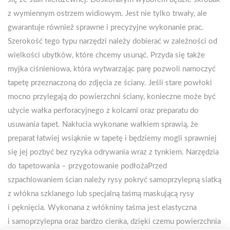
z wymiennym ostrzem widiowym. Jest nie tylko trwały, ale
gwarantuje również sprawne i precyzyjne wykonanie prac.
Szerokość tego typu narzędzi należy dobierać w zależności od
wielkości ubytków, które chcemy usunąć. Przyda się także
myjka ciśnieniowa, która wytwarzając parę pozwoli namoczyć
tapetę przeznaczoną do zdjęcia ze ściany. Jeśli stare powłoki
mocno przylegają do powierzchni ściany, konieczne może być
użycie wałka perforacyjnego z kolcami oraz preparatu do
usuwania tapet. Nakłucia wykonane wałkiem sprawią, że
preparat łatwiej wsiąknie w tapetę i będziemy mogli sprawniej
się jej pozbyć bez ryzyka odrywania wraz z tynkiem. Narzędzia
do tapetowania – przygotowanie podłożaPrzed
szpachlowaniem ścian należy rysy pokryć samoprzylepną siatką
z włókna szklanego lub specjalną taśmą maskującą rysy
i pęknięcia. Wykonana z włókniny taśma jest elastyczna
i samoprzylepna oraz bardzo cienka, dzięki czemu powierzchnia