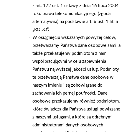
z art. 172 ust. 1 ustawy z dnia 16 lipca 2004
wysokość to 80 cm. Ułatwieniem jest praktyczna podziałka
roku prawa telekomunikacyjnego (zgoda
przydatna podczas przycinania tapety. Wybierzmy lekki model,
alternatywna) na podstawie art. 6 ust. 1 lit. a
który łatwo się składa i rozkłada, a po złożeniu ma niewielkie
„RODO”.
wymiary. Potrzebne nam będą również nożyce do tapet, które
W osiągnięciu wskazanych powyżej celów,
wykorzystamy do przycinania rozwiniętych brytów tapety.
przetwarzamy Państwa dane osobowe sami, a
Kolejne niezbędne narzędzie do tapetowania to szeroki pędzel
także przekazujemy podmiotom z nami
ławkowiec z włókna syntetycznego, do nanoszenia kleju na
współpracującymi w celu zapewnienia
tapetę. Pędzel tapetowy ma dużą powierzchnię roboczą – jego
Państwu najwyższej jakości usług. Podmioty
długie i szerokie włosie (np. 3 x 10-12 cm) usprawnia
te przetwarzają Państwa dane osobowe w
i przyspiesza prace. Wygodzie prac sprzyja plastikowy haczyk
naszym imieniu i są zobowiązane do
na trzonku, który sprawia, że pędzel można zawiesić na rancie
zachowania ich pełnej poufności. Dane
wiaderka i nie wpadnie do kleju. Klej będzie nam najwygodniej
osobowe przekazujemy również podmiotom,
nanosić z plastikowego wiaderka. Tapetowanie ścianPion
które świadczą dla Państwa usługi powiązane
sznurkowy pomocny będzie przy wyznaczaniu pionu ścian.
z naszymi usługami, a które są odrębnymi
Przyklejoną do ściany tapetę należy dociskać narzędziem
administratorami danych osobowych
dopasowanym do rodzaju tapety. Najczęściej jest to gumowy