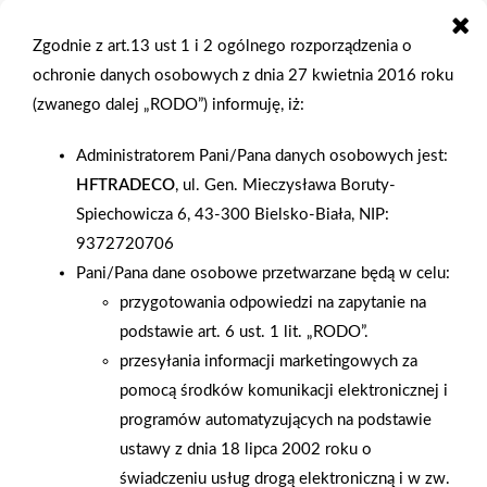
ściany pozostaje bardzo gładka i jest idealnie przygotowana do
tapetowania. Do szlifowania drobnych nierówności oraz ścian
Zgodnie z art.13 ust 1 i 2 ogólnego rozporządzenia o
w miejscach uzupełnionych ubytków potrzebny nam będzie
ochronie danych osobowych z dnia 27 kwietnia 2016 roku
drobnoziarnisty papier ścierny. Najlepiej zaopatrzyć się
(zwanego dalej „RODO”) informuję, iż:
w osadzony na pacy lub klocku, co pozwoli znacznie
Administratorem Pani/Pana danych osobowych jest:
przyspieszyć szlifowanie ściany. Podczas wykonywania tych
HFTRADECO
, ul. Gen. Mieczysława Boruty-
czynności warto wykorzystać rękawice robocze oraz maski,
Spiechowicza 6, 43-300 Bielsko-Biała, NIP:
chroniące przed pyłem i odpryskującą farbą. Przydatne będzie
9372720706
również lekkie plastikowe wiaderko oraz gąbka do mycia
Pani/Pana dane osobowe przetwarzane będą w celu:
ścian.Narzędzia do tapetowania – przygotowywanie
przygotowania odpowiedzi na zapytanie na
tapetyCięcie tapety i jej smarowanie klejem najwygodniej
podstawie art. 6 ust. 1 lit. „RODO”.
wykonywać na specjalnym stole do tapetowania. Powinien
przesyłania informacji marketingowych za
mieć stabilną np. stalową konstrukcję oraz wykonany
pomocą środków komunikacji elektronicznej i
z trwałego materiału, wygodny blat o szerokości nieco
programów automatyzujących na podstawie
przekraczającej szerokość tapet (np. 60 cm). Blat powinien być
ustawy z dnia 18 lipca 2002 roku o
bardzo długi – 200-300 cm, co sprawia, że możemy nałożyć
świadczeniu usług drogą elektroniczną i w zw.
klej na tapetę bez ryzyka jej pofałdowania. Jego optymalna